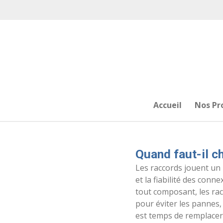
Passer
au
contenu
principal
Accueil
Nos Pr
Quand faut-il c
Les raccords jouent un r
et la fiabilité des con
tout composant, les racc
pour éviter les pannes, 
est temps de remplacer