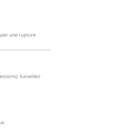
quer une rupture
ssions). Surveillez :
ux.