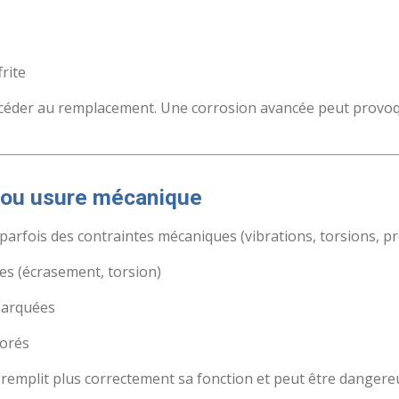
e
frite
océder au remplacement. Une corrosion avancée peut provo
 ou usure mécanique
parfois des contraintes mécaniques (vibrations, torsions, pre
s (écrasement, torsion)
marquées
iorés
remplit plus correctement sa fonction et peut être dangere